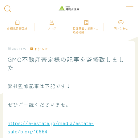
MENU
市街化調整区域
ブログ
長計見直し業務・大
問い合わせ
規模修繕
TOP
2026.01.22
お知らせ
GMO不動産査定様の記事を監修致しまし
事業紹介
た
長期修繕計画見直し・大規模修繕工事コンサル
タント業務
弊社監修記事は下記です↓
工事監理・CM・業者選定補助業務
不動産 土地活用支援業務
ぜひご一読くださいませ。
実績紹介
建築士事務所の仕事とは
https://e-estate.jp/media/estate-
sale/blog/10664
顧問建築士サービス