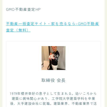
GMO不動産査定HP
業務料
ブログ
不動産一括査定サイト・家を売るなら-GMO不動産
査定（無料）
Youtube
書籍紹介
お問い合わせ
取締役 会長
1979年櫻井幸好の息子として生まれる。幼いころから
建築に興味関心があり、工学院大学建築学科を卒業
後、大手建設会社に就職。建築業界、不動産業界で活