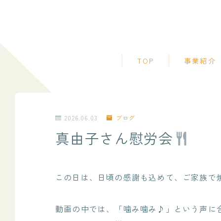
TOP
事業紹介
長期修繕計画
模修繕工事コ
業務
2026.06.03
ブログ
工事監理・CM
助業務
真由子さん慰労会
不動産 土地活
実績紹介
この日は、日頃の感謝も込めて、ご家族で
建築士事務所
動画の中では、「噛み噛み♪」という声に
顧問建築士サ