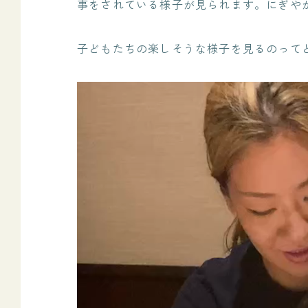
事をされている様子が見られます。にぎや
子どもたちの楽しそうな様子を見るのって
動
画
プ
レ
ー
ヤ
ー