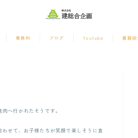
業務料
ブログ
Youtube
書籍紹
見直し・大規
ンサルタント
・業者選定補
用支援業務
焼肉へ行かれたそうです。
の仕事とは
合わせて、お子様たちが笑顔で楽しそうに食
ービス