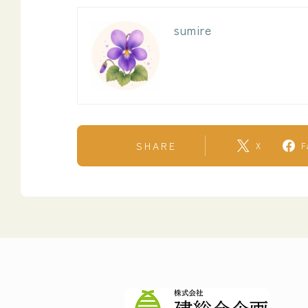
sumire
SHARE
X
F